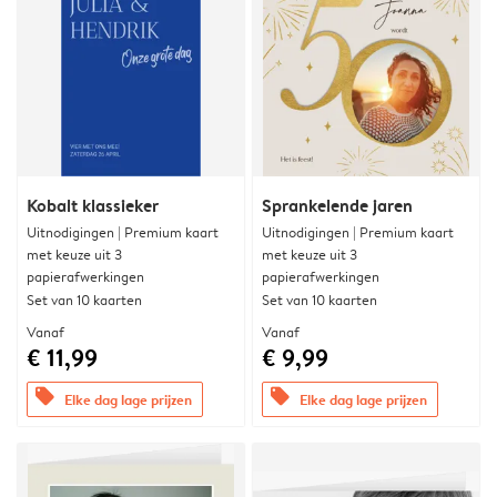
Kobalt klassieker
Sprankelende jaren
Uitnodigingen | Premium kaart
Uitnodigingen | Premium kaart
met keuze uit 3
met keuze uit 3
papierafwerkingen
papierafwerkingen
Set van 10 kaarten
Set van 10 kaarten
Vanaf
Vanaf
€ 11,99
€ 9,99
offers
offers
Elke dag lage prijzen
Elke dag lage prijzen