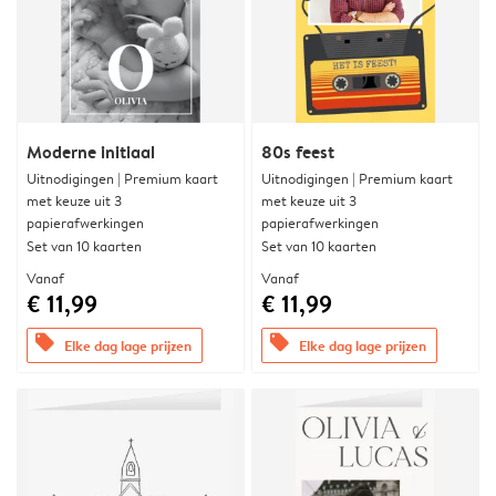
Moderne initiaal
80s feest
Uitnodigingen | Premium kaart
Uitnodigingen | Premium kaart
met keuze uit 3
met keuze uit 3
papierafwerkingen
papierafwerkingen
Set van 10 kaarten
Set van 10 kaarten
Vanaf
Vanaf
€ 11,99
€ 11,99
offers
offers
Elke dag lage prijzen
Elke dag lage prijzen