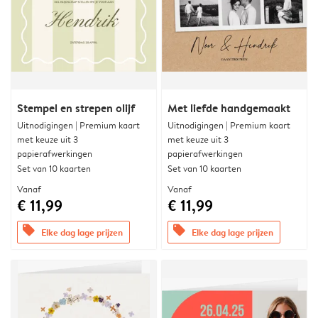
Stempel en strepen olijf
Met liefde handgemaakt
Uitnodigingen | Premium kaart
Uitnodigingen | Premium kaart
met keuze uit 3
met keuze uit 3
papierafwerkingen
papierafwerkingen
Set van 10 kaarten
Set van 10 kaarten
Vanaf
Vanaf
€ 11,99
€ 11,99
offers
offers
Elke dag lage prijzen
Elke dag lage prijzen