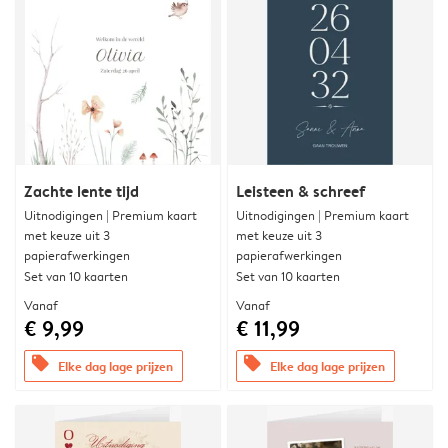
Zachte lente tijd
Leisteen & schreef
Uitnodigingen | Premium kaart
Uitnodigingen | Premium kaart
met keuze uit 3
met keuze uit 3
papierafwerkingen
papierafwerkingen
Set van 10 kaarten
Set van 10 kaarten
Vanaf
Vanaf
€ 9,99
€ 11,99
offers
offers
Elke dag lage prijzen
Elke dag lage prijzen