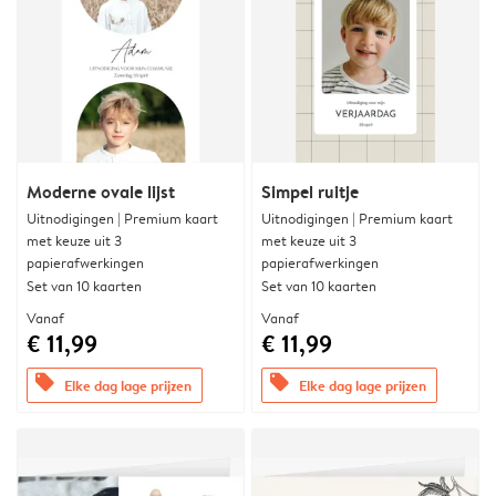
Moderne ovale lijst
Simpel ruitje
Uitnodigingen | Premium kaart
Uitnodigingen | Premium kaart
met keuze uit 3
met keuze uit 3
papierafwerkingen
papierafwerkingen
Set van 10 kaarten
Set van 10 kaarten
Vanaf
Vanaf
€ 11,99
€ 11,99
offers
offers
Elke dag lage prijzen
Elke dag lage prijzen