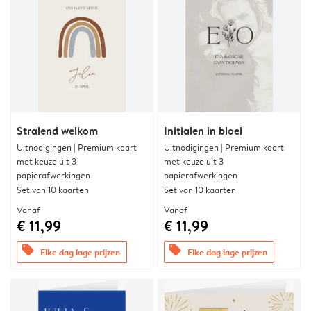
Stralend welkom
Initialen in bloei
Uitnodigingen | Premium kaart
Uitnodigingen | Premium kaart
met keuze uit 3
met keuze uit 3
papierafwerkingen
papierafwerkingen
Set van 10 kaarten
Set van 10 kaarten
Vanaf
Vanaf
€ 11,99
€ 11,99
offers
offers
Elke dag lage prijzen
Elke dag lage prijzen