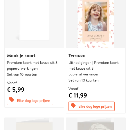
Maak je kaart
Terrazzo
Premium kaart met keuze uit 3
Uitnodigingen | Premium kaart
papierafwerkingen
met keuze uit 3
papierafwerkingen
Set van 10 kaarten
Set van 10 kaarten
Vanaf
€ 5,99
Vanaf
€ 11,99
offers
Elke dag lage prijzen
offers
Elke dag lage prijzen