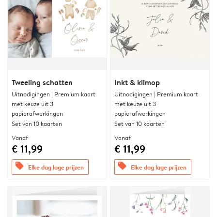
Tweeling schatten
Inkt & klimop
Uitnodigingen | Premium kaart
Uitnodigingen | Premium kaart
met keuze uit 3
met keuze uit 3
papierafwerkingen
papierafwerkingen
Set van 10 kaarten
Set van 10 kaarten
Vanaf
Vanaf
€ 11,99
€ 11,99
offers
offers
Elke dag lage prijzen
Elke dag lage prijzen