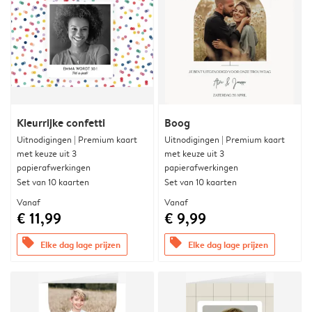
Kleurrijke confetti
Boog
Uitnodigingen | Premium kaart
Uitnodigingen | Premium kaart
met keuze uit 3
met keuze uit 3
papierafwerkingen
papierafwerkingen
Set van 10 kaarten
Set van 10 kaarten
Vanaf
Vanaf
€ 11,99
€ 9,99
offers
offers
Elke dag lage prijzen
Elke dag lage prijzen