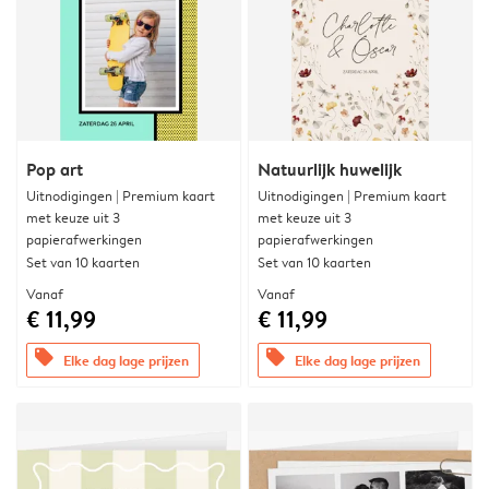
Pop art
Natuurlijk huwelijk
Uitnodigingen | Premium kaart
Uitnodigingen | Premium kaart
met keuze uit 3
met keuze uit 3
papierafwerkingen
papierafwerkingen
Set van 10 kaarten
Set van 10 kaarten
Vanaf
Vanaf
€ 11,99
€ 11,99
offers
offers
Elke dag lage prijzen
Elke dag lage prijzen