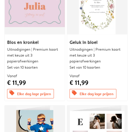
Blos en kronkel
Geluk in bloei
Uitnodigingen | Premium kaart
Uitnodigingen | Premium kaart
met keuze uit 3
met keuze uit 3
papierafwerkingen
papierafwerkingen
Set van 10 kaarten
Set van 10 kaarten
Vanaf
Vanaf
€ 11,99
€ 11,99
offers
offers
Elke dag lage prijzen
Elke dag lage prijzen