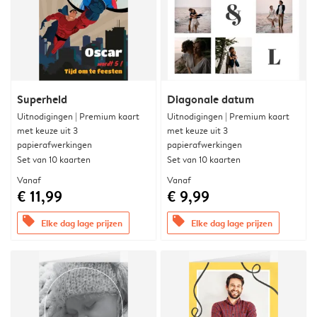
Superheld
Diagonale datum
Uitnodigingen | Premium kaart
Uitnodigingen | Premium kaart
met keuze uit 3
met keuze uit 3
papierafwerkingen
papierafwerkingen
Set van 10 kaarten
Set van 10 kaarten
Vanaf
Vanaf
€ 11,99
€ 9,99
offers
offers
Elke dag lage prijzen
Elke dag lage prijzen