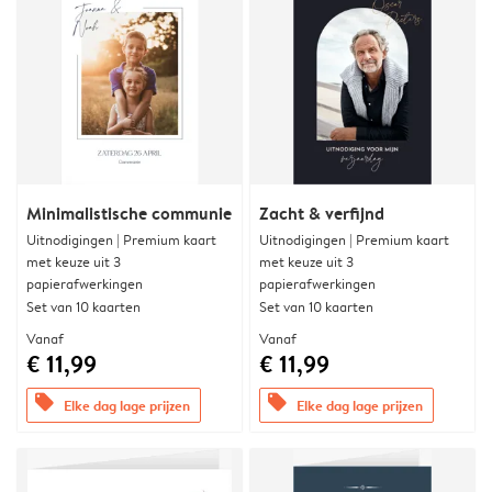
Minimalistische communie
Zacht & verfijnd
Uitnodigingen | Premium kaart
Uitnodigingen | Premium kaart
met keuze uit 3
met keuze uit 3
papierafwerkingen
papierafwerkingen
Set van 10 kaarten
Set van 10 kaarten
Vanaf
Vanaf
€ 11,99
€ 11,99
offers
offers
Elke dag lage prijzen
Elke dag lage prijzen