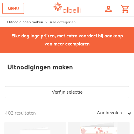
profile
shopping_cart
MENU
Uitnodigingen maken
Alle categoriën
Elke dag lage prijzen, met extra voordeel bij aankoop
van meer exemplaren
Uitnodigingen maken
Verfijn selectie
Aanbevolen
402
resultaten
arrow_right