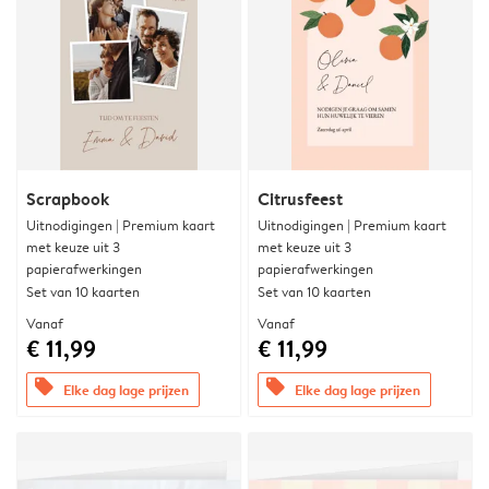
Scrapbook
Citrusfeest
Uitnodigingen | Premium kaart
Uitnodigingen | Premium kaart
met keuze uit 3
met keuze uit 3
papierafwerkingen
papierafwerkingen
Set van 10 kaarten
Set van 10 kaarten
Vanaf
Vanaf
€ 11,99
€ 11,99
offers
offers
Elke dag lage prijzen
Elke dag lage prijzen