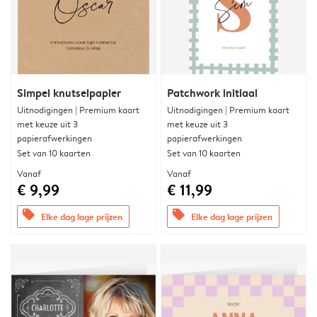
Simpel knutselpapier
Patchwork initiaal
Uitnodigingen | Premium kaart
Uitnodigingen | Premium kaart
met keuze uit 3
met keuze uit 3
papierafwerkingen
papierafwerkingen
Set van 10 kaarten
Set van 10 kaarten
Vanaf
Vanaf
€ 9,99
€ 11,99
offers
offers
Elke dag lage prijzen
Elke dag lage prijzen