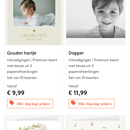
Gouden hartje
Dapper
Uitnodigingen | Premium kaart
Uitnodigingen | Premium kaart
met keuze uit 3
met keuze uit 3
papierafwerkingen
papierafwerkingen
Set van 10 kaarten
Set van 10 kaarten
Vanaf
Vanaf
€ 9,99
€ 11,99
offers
offers
Elke dag lage prijzen
Elke dag lage prijzen