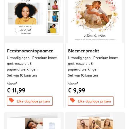
Feestmomentopnamen
Bloemenpracht
Uitnodigingen | Premium kaart
Uitnodigingen | Premium kaart
met keuze uit 3
met keuze uit 3
papierafwerkingen
papierafwerkingen
Set van 10 kaarten
Set van 10 kaarten
Vanaf
Vanaf
€ 11,99
€ 9,99
offers
offers
Elke dag lage prijzen
Elke dag lage prijzen