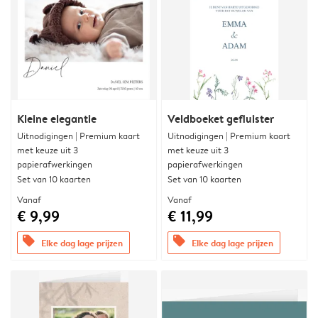
Kleine elegantie
Veldboeket gefluister
Uitnodigingen | Premium kaart
Uitnodigingen | Premium kaart
met keuze uit 3
met keuze uit 3
papierafwerkingen
papierafwerkingen
Set van 10 kaarten
Set van 10 kaarten
Vanaf
Vanaf
€ 9,99
€ 11,99
offers
offers
Elke dag lage prijzen
Elke dag lage prijzen