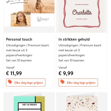
Personal touch
In strikken gehuld
Uitnodigingen | Premium kaart
Uitnodigingen | Premium kaart
met keuze uit 3
met keuze uit 3
papierafwerkingen
papierafwerkingen
Set van 10 kaarten
Set van 10 kaarten
Vanaf
Vanaf
€ 11,99
€ 9,99
offers
offers
Elke dag lage prijzen
Elke dag lage prijzen