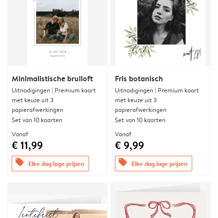
Minimalistische bruiloft
Fris botanisch
Uitnodigingen | Premium kaart
Uitnodigingen | Premium kaart
met keuze uit 3
met keuze uit 3
papierafwerkingen
papierafwerkingen
Set van 10 kaarten
Set van 10 kaarten
Vanaf
Vanaf
€ 11,99
€ 9,99
offers
offers
Elke dag lage prijzen
Elke dag lage prijzen