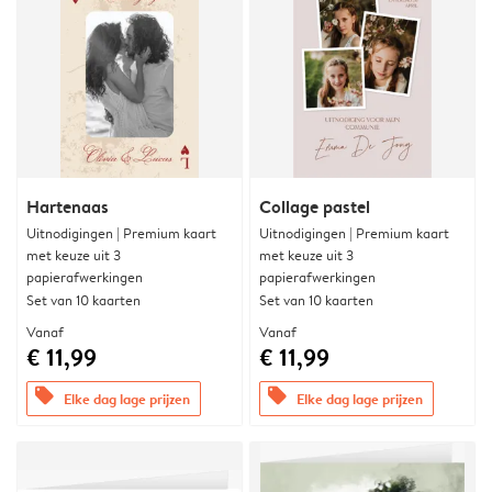
Hartenaas
Collage pastel
Uitnodigingen | Premium kaart
Uitnodigingen | Premium kaart
met keuze uit 3
met keuze uit 3
papierafwerkingen
papierafwerkingen
Set van 10 kaarten
Set van 10 kaarten
Vanaf
Vanaf
€ 11,99
€ 11,99
offers
offers
Elke dag lage prijzen
Elke dag lage prijzen