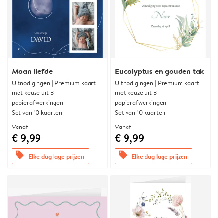
Maan liefde
Eucalyptus en gouden tak
Uitnodigingen | Premium kaart
Uitnodigingen | Premium kaart
met keuze uit 3
met keuze uit 3
papierafwerkingen
papierafwerkingen
Set van 10 kaarten
Set van 10 kaarten
Vanaf
Vanaf
€ 9,99
€ 9,99
offers
offers
Elke dag lage prijzen
Elke dag lage prijzen