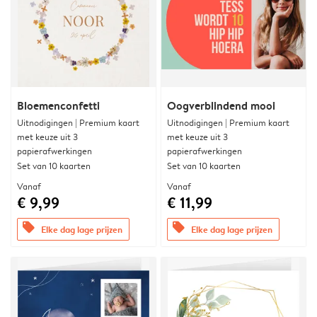
Bloemenconfetti
Oogverblindend mooi
Uitnodigingen | Premium kaart
Uitnodigingen | Premium kaart
met keuze uit 3
met keuze uit 3
papierafwerkingen
papierafwerkingen
Set van 10 kaarten
Set van 10 kaarten
Vanaf
Vanaf
€ 9,99
€ 11,99
offers
offers
Elke dag lage prijzen
Elke dag lage prijzen