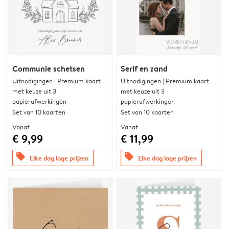
Communie schetsen
Serif en zand
Uitnodigingen | Premium kaart
Uitnodigingen | Premium kaart
met keuze uit 3
met keuze uit 3
papierafwerkingen
papierafwerkingen
Set van 10 kaarten
Set van 10 kaarten
Vanaf
Vanaf
€ 9,99
€ 11,99
offers
offers
Elke dag lage prijzen
Elke dag lage prijzen