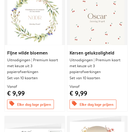
Fijne wilde bloemen
Kersen gelukzaligheid
Uitnodigingen | Premium kaart
Uitnodigingen | Premium kaart
met keuze uit 3
met keuze uit 3
papierafwerkingen
papierafwerkingen
Set van 10 kaarten
Set van 10 kaarten
Vanaf
Vanaf
€ 9,99
€ 9,99
offers
offers
Elke dag lage prijzen
Elke dag lage prijzen