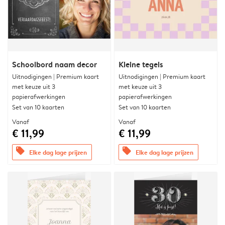
Schoolbord naam decor
Kleine tegels
Uitnodigingen | Premium kaart
Uitnodigingen | Premium kaart
met keuze uit 3
met keuze uit 3
papierafwerkingen
papierafwerkingen
Set van 10 kaarten
Set van 10 kaarten
Vanaf
Vanaf
€ 11,99
€ 11,99
offers
offers
Elke dag lage prijzen
Elke dag lage prijzen