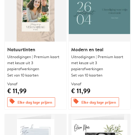
Natuurtinten
Modern en teal
Uitnodigingen | Premium kaart
Uitnodigingen | Premium kaart
met keuze uit 3
met keuze uit 3
papierafwerkingen
papierafwerkingen
Set van 10 kaarten
Set van 10 kaarten
Vanaf
Vanaf
€ 11,99
€ 11,99
offers
offers
Elke dag lage prijzen
Elke dag lage prijzen