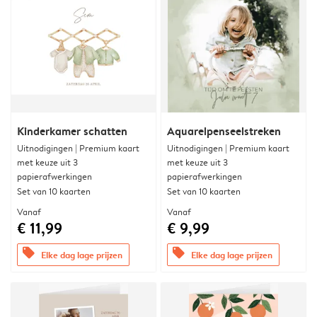
Kinderkamer schatten
Aquarelpenseelstreken
Uitnodigingen | Premium kaart
Uitnodigingen | Premium kaart
met keuze uit 3
met keuze uit 3
papierafwerkingen
papierafwerkingen
Set van 10 kaarten
Set van 10 kaarten
Vanaf
Vanaf
€ 11,99
€ 9,99
offers
offers
Elke dag lage prijzen
Elke dag lage prijzen