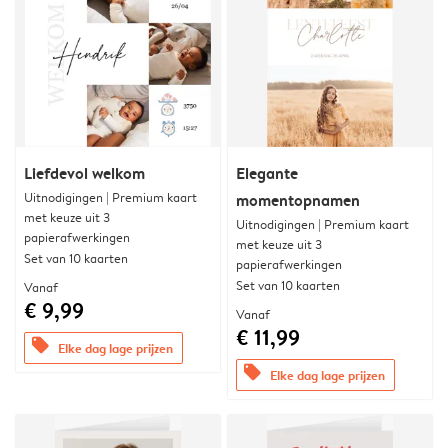
Liefdevol welkom
Elegante
Uitnodigingen | Premium kaart
momentopnamen
met keuze uit 3
Uitnodigingen | Premium kaart
papierafwerkingen
met keuze uit 3
Set van 10 kaarten
papierafwerkingen
Set van 10 kaarten
Vanaf
€ 9,99
Vanaf
€ 11,99
offers
Elke dag lage prijzen
offers
Elke dag lage prijzen