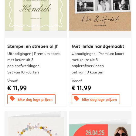
Stempel en strepen olijf
Met liefde handgemaakt
Uitnodigingen | Premium kaart
Uitnodigingen | Premium kaart
met keuze uit 3
met keuze uit 3
papierafwerkingen
papierafwerkingen
Set van 10 kaarten
Set van 10 kaarten
Vanaf
Vanaf
€ 11,99
€ 11,99
offers
offers
Elke dag lage prijzen
Elke dag lage prijzen