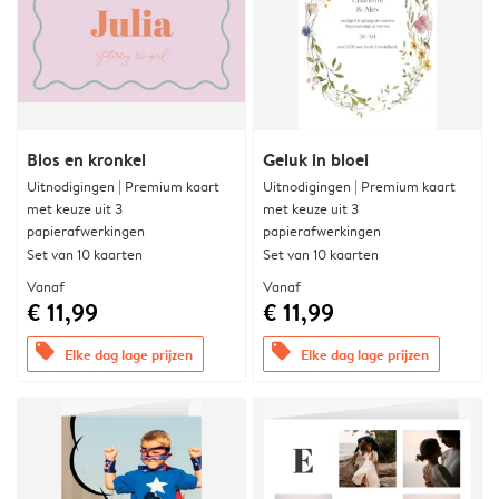
Blos en kronkel
Geluk in bloei
Uitnodigingen | Premium kaart
Uitnodigingen | Premium kaart
met keuze uit 3
met keuze uit 3
papierafwerkingen
papierafwerkingen
Set van 10 kaarten
Set van 10 kaarten
Vanaf
Vanaf
€ 11,99
€ 11,99
offers
offers
Elke dag lage prijzen
Elke dag lage prijzen