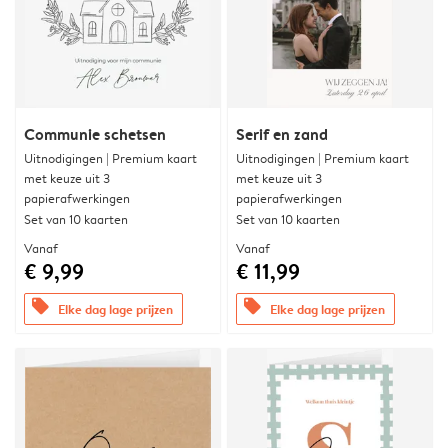
Communie schetsen
Serif en zand
Uitnodigingen | Premium kaart
Uitnodigingen | Premium kaart
met keuze uit 3
met keuze uit 3
papierafwerkingen
papierafwerkingen
Set van 10 kaarten
Set van 10 kaarten
Vanaf
Vanaf
€ 9,99
€ 11,99
offers
offers
Elke dag lage prijzen
Elke dag lage prijzen