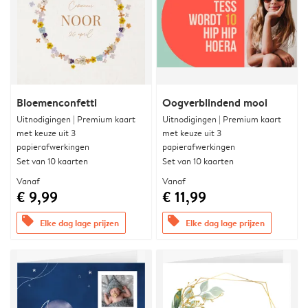
Bloemenconfetti
Oogverblindend mooi
Uitnodigingen | Premium kaart
Uitnodigingen | Premium kaart
met keuze uit 3
met keuze uit 3
papierafwerkingen
papierafwerkingen
Set van 10 kaarten
Set van 10 kaarten
Vanaf
Vanaf
€ 9,99
€ 11,99
offers
offers
Elke dag lage prijzen
Elke dag lage prijzen