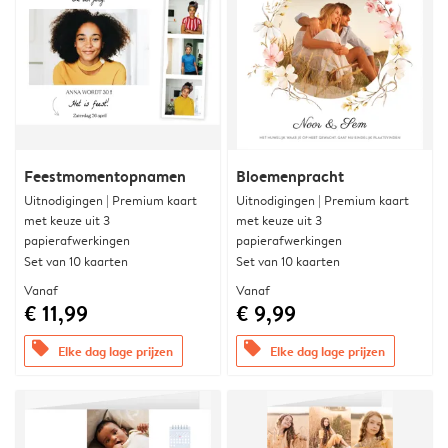
Feestmomentopnamen
Bloemenpracht
Uitnodigingen | Premium kaart
Uitnodigingen | Premium kaart
met keuze uit 3
met keuze uit 3
papierafwerkingen
papierafwerkingen
Set van 10 kaarten
Set van 10 kaarten
Vanaf
Vanaf
€ 11,99
€ 9,99
offers
offers
Elke dag lage prijzen
Elke dag lage prijzen