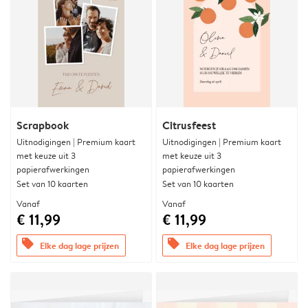
Scrapbook
Citrusfeest
Uitnodigingen | Premium kaart
Uitnodigingen | Premium kaart
met keuze uit 3
met keuze uit 3
papierafwerkingen
papierafwerkingen
Set van 10 kaarten
Set van 10 kaarten
Vanaf
Vanaf
€ 11,99
€ 11,99
offers
offers
Elke dag lage prijzen
Elke dag lage prijzen