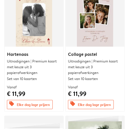
Hartenaas
Collage pastel
Uitnodigingen | Premium kaart
Uitnodigingen | Premium kaart
met keuze uit 3
met keuze uit 3
papierafwerkingen
papierafwerkingen
Set van 10 kaarten
Set van 10 kaarten
Vanaf
Vanaf
€ 11,99
€ 11,99
offers
offers
Elke dag lage prijzen
Elke dag lage prijzen