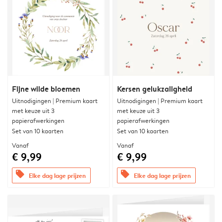
Fijne wilde bloemen
Kersen gelukzaligheid
Uitnodigingen | Premium kaart
Uitnodigingen | Premium kaart
met keuze uit 3
met keuze uit 3
papierafwerkingen
papierafwerkingen
Set van 10 kaarten
Set van 10 kaarten
Vanaf
Vanaf
€ 9,99
€ 9,99
offers
offers
Elke dag lage prijzen
Elke dag lage prijzen