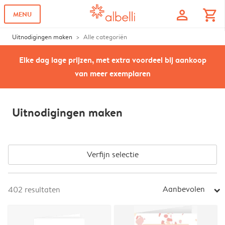
profile
shopping_cart
MENU
Uitnodigingen maken
Alle categoriën
Elke dag lage prijzen, met extra voordeel bij aankoop
van meer exemplaren
Uitnodigingen maken
Verfijn selectie
Aanbevolen
402
resultaten
arrow_right