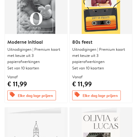
Moderne initiaal
80s feest
Uitnodigingen | Premium kaart
Uitnodigingen | Premium kaart
met keuze uit 3
met keuze uit 3
papierafwerkingen
papierafwerkingen
Set van 10 kaarten
Set van 10 kaarten
Vanaf
Vanaf
€ 11,99
€ 11,99
offers
offers
Elke dag lage prijzen
Elke dag lage prijzen