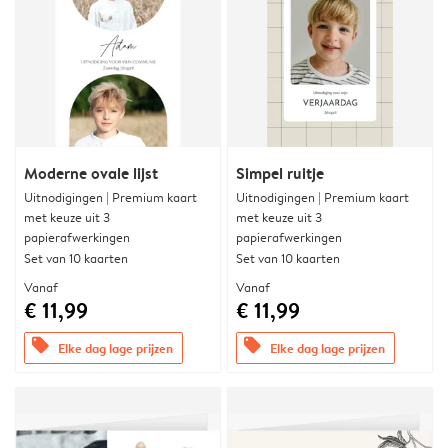
Moderne ovale lijst
Simpel ruitje
Uitnodigingen | Premium kaart
Uitnodigingen | Premium kaart
met keuze uit 3
met keuze uit 3
papierafwerkingen
papierafwerkingen
Set van 10 kaarten
Set van 10 kaarten
Vanaf
Vanaf
€ 11,99
€ 11,99
offers
offers
Elke dag lage prijzen
Elke dag lage prijzen