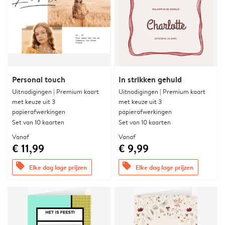
Personal touch
In strikken gehuld
Uitnodigingen | Premium kaart
Uitnodigingen | Premium kaart
met keuze uit 3
met keuze uit 3
papierafwerkingen
papierafwerkingen
Set van 10 kaarten
Set van 10 kaarten
Vanaf
Vanaf
€ 11,99
€ 9,99
offers
offers
Elke dag lage prijzen
Elke dag lage prijzen