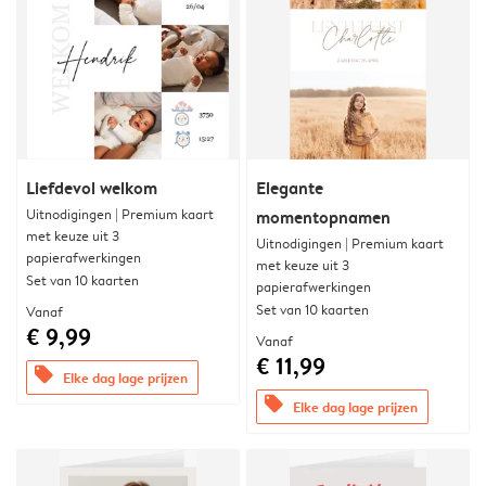
Liefdevol welkom
Elegante
Uitnodigingen | Premium kaart
momentopnamen
met keuze uit 3
Uitnodigingen | Premium kaart
papierafwerkingen
met keuze uit 3
Set van 10 kaarten
papierafwerkingen
Set van 10 kaarten
Vanaf
€ 9,99
Vanaf
€ 11,99
offers
Elke dag lage prijzen
offers
Elke dag lage prijzen