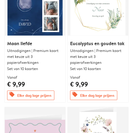
Maan liefde
Eucalyptus en gouden tak
Uitnodigingen | Premium kaart
Uitnodigingen | Premium kaart
met keuze uit 3
met keuze uit 3
papierafwerkingen
papierafwerkingen
Set van 10 kaarten
Set van 10 kaarten
Vanaf
Vanaf
€ 9,99
€ 9,99
offers
offers
Elke dag lage prijzen
Elke dag lage prijzen