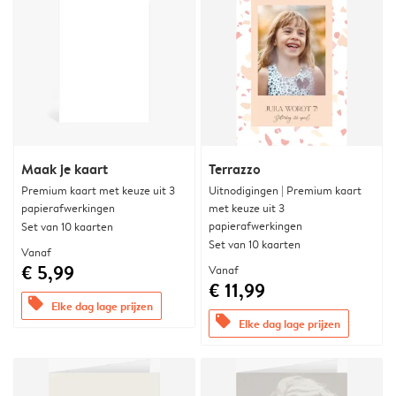
Maak je kaart
Terrazzo
Premium kaart met keuze uit 3
Uitnodigingen | Premium kaart
papierafwerkingen
met keuze uit 3
papierafwerkingen
Set van 10 kaarten
Set van 10 kaarten
Vanaf
€ 5,99
Vanaf
€ 11,99
offers
Elke dag lage prijzen
offers
Elke dag lage prijzen