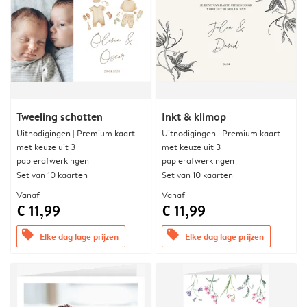
Tweeling schatten
Inkt & klimop
Uitnodigingen | Premium kaart
Uitnodigingen | Premium kaart
met keuze uit 3
met keuze uit 3
papierafwerkingen
papierafwerkingen
Set van 10 kaarten
Set van 10 kaarten
Vanaf
Vanaf
€ 11,99
€ 11,99
offers
offers
Elke dag lage prijzen
Elke dag lage prijzen