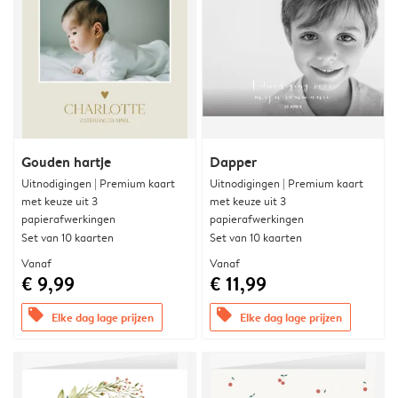
Gouden hartje
Dapper
Uitnodigingen | Premium kaart
Uitnodigingen | Premium kaart
met keuze uit 3
met keuze uit 3
papierafwerkingen
papierafwerkingen
Set van 10 kaarten
Set van 10 kaarten
Vanaf
Vanaf
€ 9,99
€ 11,99
offers
offers
Elke dag lage prijzen
Elke dag lage prijzen