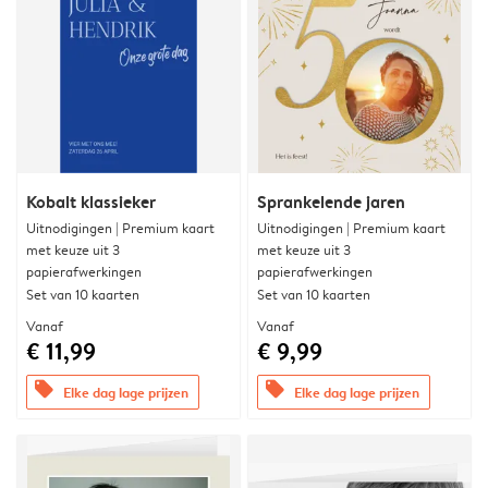
Kobalt klassieker
Sprankelende jaren
Uitnodigingen | Premium kaart
Uitnodigingen | Premium kaart
met keuze uit 3
met keuze uit 3
papierafwerkingen
papierafwerkingen
Set van 10 kaarten
Set van 10 kaarten
Vanaf
Vanaf
€ 11,99
€ 9,99
offers
offers
Elke dag lage prijzen
Elke dag lage prijzen