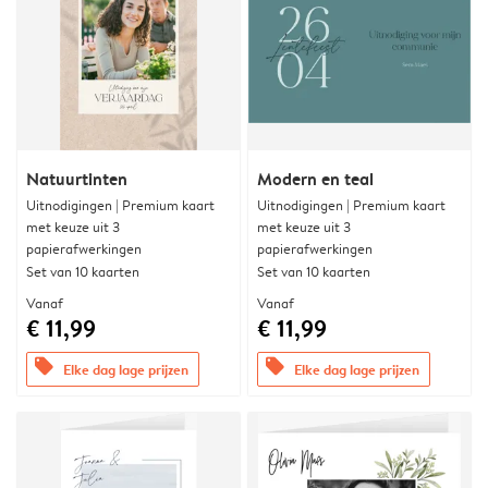
Natuurtinten
Modern en teal
Uitnodigingen | Premium kaart
Uitnodigingen | Premium kaart
met keuze uit 3
met keuze uit 3
papierafwerkingen
papierafwerkingen
Set van 10 kaarten
Set van 10 kaarten
Vanaf
Vanaf
€ 11,99
€ 11,99
offers
offers
Elke dag lage prijzen
Elke dag lage prijzen