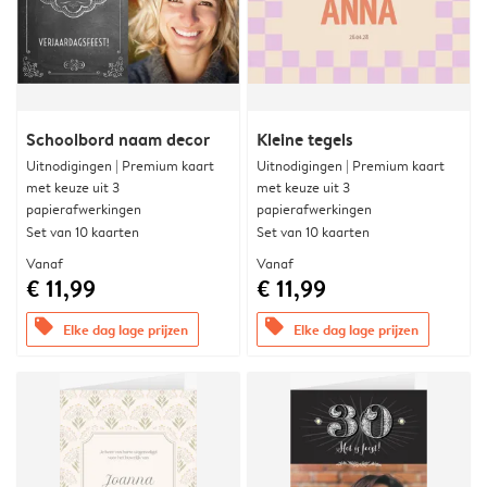
Schoolbord naam decor
Kleine tegels
Uitnodigingen | Premium kaart
Uitnodigingen | Premium kaart
met keuze uit 3
met keuze uit 3
papierafwerkingen
papierafwerkingen
Set van 10 kaarten
Set van 10 kaarten
Vanaf
Vanaf
€ 11,99
€ 11,99
offers
offers
Elke dag lage prijzen
Elke dag lage prijzen