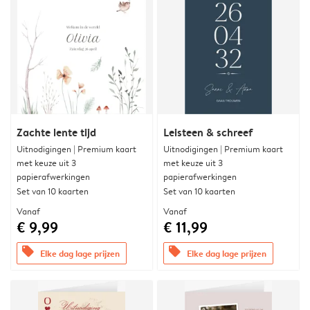
Zachte lente tijd
Leisteen & schreef
Uitnodigingen | Premium kaart
Uitnodigingen | Premium kaart
met keuze uit 3
met keuze uit 3
papierafwerkingen
papierafwerkingen
Set van 10 kaarten
Set van 10 kaarten
Vanaf
Vanaf
€ 9,99
€ 11,99
offers
offers
Elke dag lage prijzen
Elke dag lage prijzen