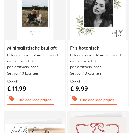
Minimalistische bruiloft
Fris botanisch
Uitnodigingen | Premium kaart
Uitnodigingen | Premium kaart
met keuze uit 3
met keuze uit 3
papierafwerkingen
papierafwerkingen
Set van 10 kaarten
Set van 10 kaarten
Vanaf
Vanaf
€ 11,99
€ 9,99
offers
offers
Elke dag lage prijzen
Elke dag lage prijzen