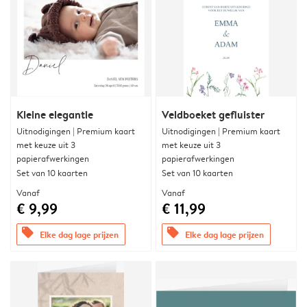
Kleine elegantie
Veldboeket gefluister
Uitnodigingen | Premium kaart
Uitnodigingen | Premium kaart
met keuze uit 3
met keuze uit 3
papierafwerkingen
papierafwerkingen
Set van 10 kaarten
Set van 10 kaarten
Vanaf
Vanaf
€ 9,99
€ 11,99
offers
offers
Elke dag lage prijzen
Elke dag lage prijzen