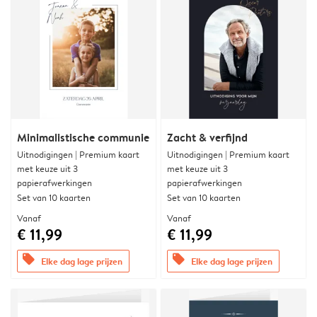
Minimalistische communie
Zacht & verfijnd
Uitnodigingen | Premium kaart
Uitnodigingen | Premium kaart
met keuze uit 3
met keuze uit 3
papierafwerkingen
papierafwerkingen
Set van 10 kaarten
Set van 10 kaarten
Vanaf
Vanaf
€ 11,99
€ 11,99
offers
offers
Elke dag lage prijzen
Elke dag lage prijzen