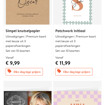
Simpel knutselpapier
Patchwork initiaal
Uitnodigingen | Premium kaart
Uitnodigingen | Premium kaart
met keuze uit 3
met keuze uit 3
papierafwerkingen
papierafwerkingen
Set van 10 kaarten
Set van 10 kaarten
Vanaf
Vanaf
€ 9,99
€ 11,99
offers
offers
Elke dag lage prijzen
Elke dag lage prijzen