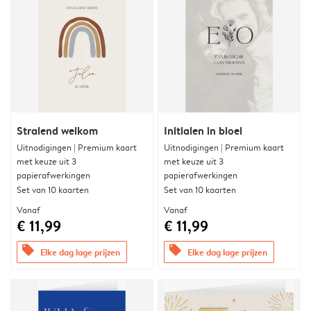
Stralend welkom
Initialen in bloei
Uitnodigingen | Premium kaart
Uitnodigingen | Premium kaart
met keuze uit 3
met keuze uit 3
papierafwerkingen
papierafwerkingen
Set van 10 kaarten
Set van 10 kaarten
Vanaf
Vanaf
€ 11,99
€ 11,99
offers
offers
Elke dag lage prijzen
Elke dag lage prijzen