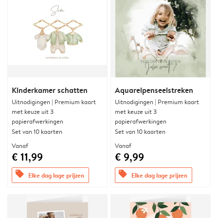
Kinderkamer schatten
Aquarelpenseelstreken
Uitnodigingen | Premium kaart
Uitnodigingen | Premium kaart
met keuze uit 3
met keuze uit 3
papierafwerkingen
papierafwerkingen
Set van 10 kaarten
Set van 10 kaarten
Vanaf
Vanaf
€ 11,99
€ 9,99
offers
offers
Elke dag lage prijzen
Elke dag lage prijzen