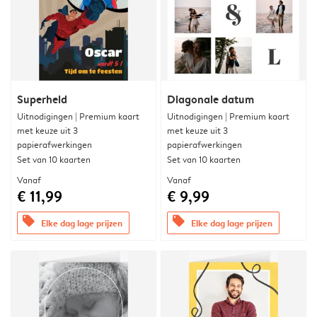
Superheld
Diagonale datum
Uitnodigingen | Premium kaart
Uitnodigingen | Premium kaart
met keuze uit 3
met keuze uit 3
papierafwerkingen
papierafwerkingen
Set van 10 kaarten
Set van 10 kaarten
Vanaf
Vanaf
€ 11,99
€ 9,99
offers
offers
Elke dag lage prijzen
Elke dag lage prijzen