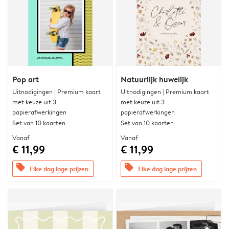
Pop art
Natuurlijk huwelijk
Uitnodigingen | Premium kaart
Uitnodigingen | Premium kaart
met keuze uit 3
met keuze uit 3
papierafwerkingen
papierafwerkingen
Set van 10 kaarten
Set van 10 kaarten
Vanaf
Vanaf
€ 11,99
€ 11,99
offers
offers
Elke dag lage prijzen
Elke dag lage prijzen