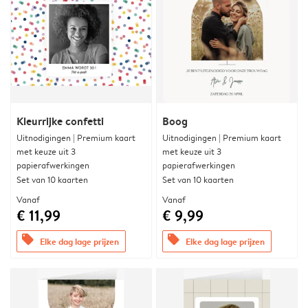
Kleurrijke confetti
Boog
Uitnodigingen | Premium kaart
Uitnodigingen | Premium kaart
met keuze uit 3
met keuze uit 3
papierafwerkingen
papierafwerkingen
Set van 10 kaarten
Set van 10 kaarten
Vanaf
Vanaf
€ 11,99
€ 9,99
offers
offers
Elke dag lage prijzen
Elke dag lage prijzen