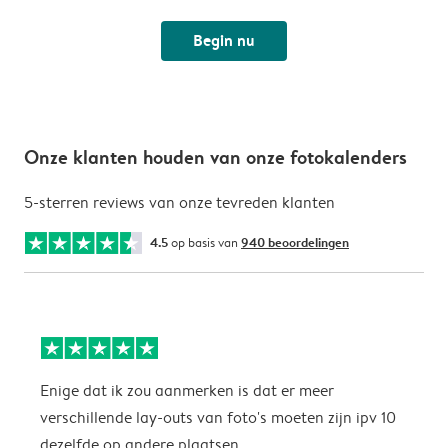
Begin nu
Onze klanten houden van onze fotokalenders
5-sterren reviews van onze tevreden klanten
4.5
op basis van
940 beoordelingen
Enige dat ik zou aanmerken is dat er meer
P
verschillende lay-outs van foto's moeten zijn ipv 10
dezelfde op andere plaatsen