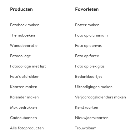
Producten
Favorieten
Fotoboek maken
Poster maken
Themaboeken
Foto op aluminium
Wanddecoratie
Foto op canvas
Fotocollage
Foto op forex
Fotocollage met lijst
Foto op plexiglas
Foto’s afdrukken
Bedankkaartjes
Kaarten maken
Uitnodigingen maken
Kalender maken
Verjaardagskalenders maken
Mok bedrukken
Kerstkaarten
Cadeaubonnen
Nieuwjaarskaarten
Alle fotoproducten
Trouwalbum