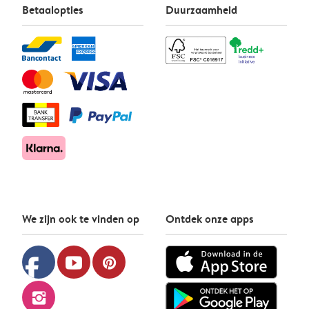
Betaalopties
Duurzaamheid
We zijn ook te vinden op
Ontdek onze apps
facebook
youtube
pinterest
instagram