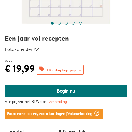
Een jaar vol recepten
Fotokalender A4
Vanaf
€ 19,99
offers
Elke dag lage prijzen
Begin nu
Alle prijzen incl. BTW excl.
verzending
question_mark_circle
Extra exemplaren, extra kortingen
| Volumekorting
Aantal
Prijs per stuk