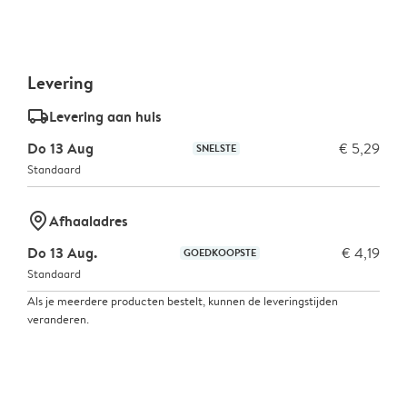
Levering
delivery_standard_v2
Levering aan huis
Do 13 Aug
€ 5,29
SNELSTE
Standaard
marker-pin
Afhaaladres
Do 13 Aug.
€ 4,19
GOEDKOOPSTE
Standaard
Als je meerdere producten bestelt, kunnen de leveringstijden
veranderen.