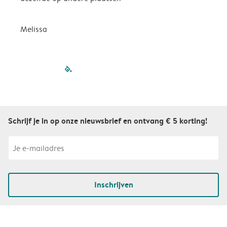
P
Melissa
filled-pagination
outlined-paginatio
outlined-paginat
outlined-pagin
outlined-pag
outlined-p
Schrijf je in op onze nieuwsbrief en ontvang € 5 korting!
Inschrijven