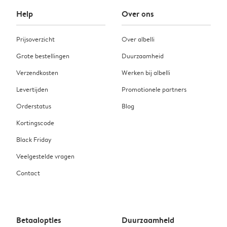
Help
Over ons
Prijsoverzicht
Over albelli
Grote bestellingen
Duurzaamheid
Verzendkosten
Werken bij albelli
Levertijden
Promotionele partners
Orderstatus
Blog
Kortingscode
Black Friday
Veelgestelde vragen
Contact
Betaalopties
Duurzaamheid