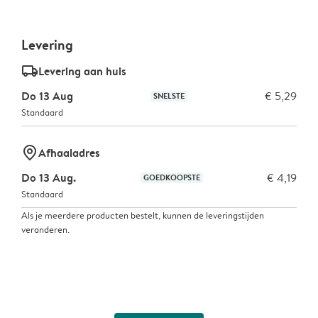
Levering
delivery_standard_v2
Levering aan huis
Do 13 Aug
€ 5,29
SNELSTE
Standaard
marker-pin
Afhaaladres
Do 13 Aug.
€ 4,19
GOEDKOOPSTE
Standaard
Als je meerdere producten bestelt, kunnen de leveringstijden
veranderen.