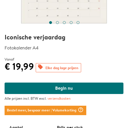
Iconische verjaardag
Fotokalender A4
Vanaf
€ 19,99
offers
Elke dag lage prijzen
Begin nu
Alle prijzen incl. BTW excl.
verzendkosten
question_mark_circle
Bestel meer, bespaar meer
| Volumekorting
Aantal
Prijs per stuk