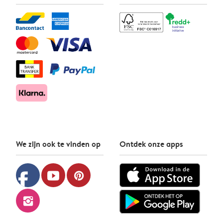
We zijn ook te vinden op
Ontdek onze apps
facebook
youtube
pinterest
instagram