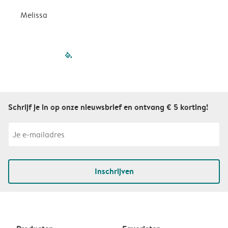
Melissa
filled-pagination
outlined-paginatio
outlined-paginat
outlined-pagin
outlined-pag
outlined-p
Schrijf je in op onze nieuwsbrief en ontvang € 5 korting!
Inschrijven