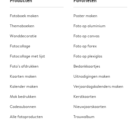
Producten
Favorieten
Fotoboek maken
Poster maken
Themaboeken
Foto op aluminium
Wanddecoratie
Foto op canvas
Fotocollage
Foto op forex
Fotocollage met lijst
Foto op plexiglas
Foto’s afdrukken
Bedankkaartjes
Kaarten maken
Uitnodigingen maken
Kalender maken
Verjaardagskalenders maken
Mok bedrukken
Kerstkaarten
Cadeaubonnen
Nieuwjaarskaarten
Alle fotoproducten
Trouwalbum