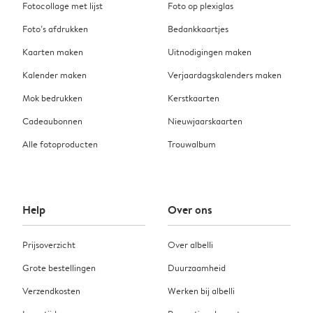
Fotocollage met lijst
Foto op plexiglas
Foto’s afdrukken
Bedankkaartjes
Kaarten maken
Uitnodigingen maken
Kalender maken
Verjaardagskalenders maken
Mok bedrukken
Kerstkaarten
Cadeaubonnen
Nieuwjaarskaarten
Alle fotoproducten
Trouwalbum
Help
Over ons
Prijsoverzicht
Over albelli
Grote bestellingen
Duurzaamheid
Verzendkosten
Werken bij albelli