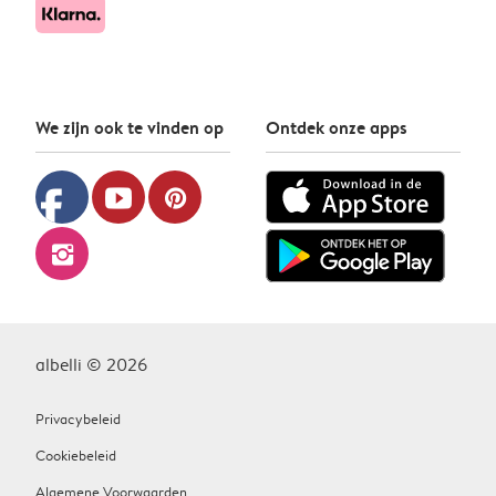
We zijn ook te vinden op
Ontdek onze apps
facebook
youtube
pinterest
instagram
albelli © 2026
Privacybeleid
Cookiebeleid
Algemene Voorwaarden