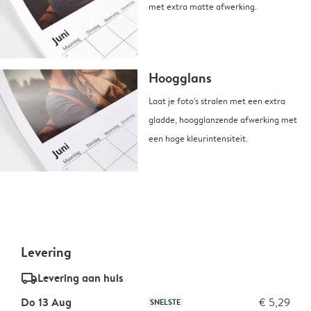
met extra matte afwerking.
Hoogglans
Laat je foto's stralen met een extra
gladde, hoogglanzende afwerking met
een hoge kleurintensiteit.
Levering
delivery_standard_v2
Levering aan huis
Do 13 Aug
€ 5,29
SNELSTE