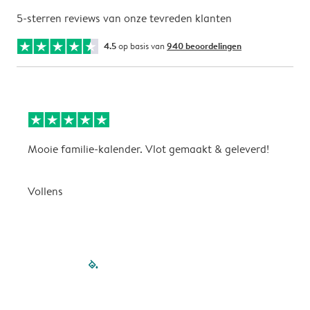
5-sterren reviews van onze tevreden klanten
4.5
op basis van
940 beoordelingen
Mooie familie-kalender. Vlot gemaakt & geleverd!
A
G
Vollens
filled-pagination
outlined-paginatio
outlined-paginat
outlined-pagin
outlined-pag
outlined-p