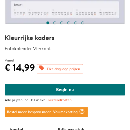
Kleurrijke kaders
Fotokalender Vierkant
Vanaf
€ 14,99
offers
Elke dag lage prijzen
Begin nu
Alle prijzen incl. BTW excl.
verzendkosten
question_mark_circle
Bestel meer, bespaar meer
| Volumekorting
Aantal
Prijs per stuk