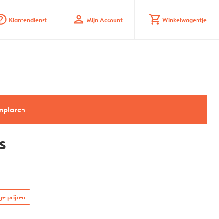
_mark_circle
profile
shopping_cart
Klantendienst
Mijn Account
Winkelwagentje
emplaren
s
ge prijzen