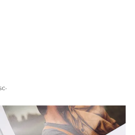
FSC-
.