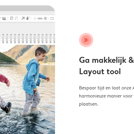
stars_plus
Ga makkelijk &
Layout tool
Bespaar tijd en laat onze
harmonieuze manier voor te
plaatsen.