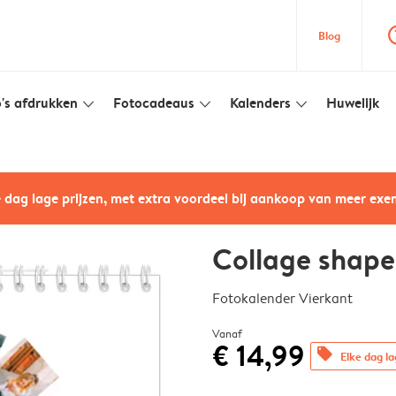
question
Blog
's afdrukken
Fotocadeaus
Kalenders
Huwelijk
slim_arrow_down
slim_arrow_down
slim_arrow_down
e dag lage prijzen, met extra voordeel bij aankoop van meer ex
Collage shape
Fotokalender Vierkant
Vanaf
€ 14,99
offers
Elke dag la