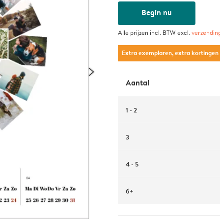
Begin nu
Alle prijzen incl. BTW excl.
verzendin
Extra exemplaren, extra kortingen
Aantal
1 - 2
3
4 - 5
6+