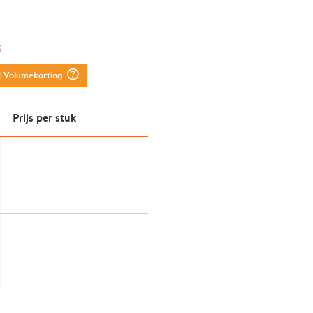
g
question_mark_circle
| Volumekorting
Prijs per stuk