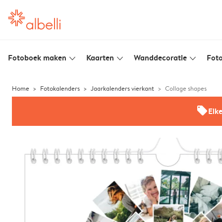
Fotoboek maken
Kaarten
Wanddecoratie
Foto
slim_arrow_down
slim_arrow_down
slim_arrow_down
Home
Fotokalenders
Jaarkalenders vierkant
Collage shapes
offers
Elk