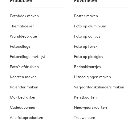
Producten
Favorieten
Fotoboek maken
Poster maken
Themaboeken
Foto op aluminium
Wanddecoratie
Foto op canvas
Fotocollage
Foto op forex
Fotocollage met lijst
Foto op plexiglas
Foto’s afdrukken
Bedankkaartjes
Kaarten maken
Uitnodigingen maken
Kalender maken
Verjaardagskalenders maken
Mok bedrukken
Kerstkaarten
Cadeaubonnen
Nieuwjaarskaarten
Alle fotoproducten
Trouwalbum