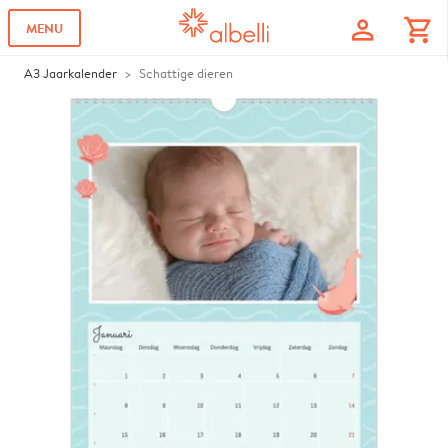
profile
shopping_cart
MENU
A3 Jaarkalender
Schattige dieren