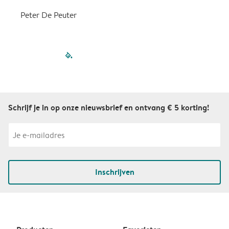
Peter De Peuter
filled-pagination
outlined-paginatio
outlined-paginat
outlined-pagin
outlined-pag
outlined-p
Schrijf je in op onze nieuwsbrief en ontvang € 5 korting!
Inschrijven