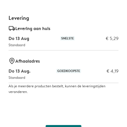
Levering
delivery_standard_v2
Levering aan huis
Do 13 Aug
€ 5,29
SNELSTE
Standaard
marker-pin
Afhaaladres
Do 13 Aug.
€ 4,19
GOEDKOOPSTE
Standaard
Als je meerdere producten bestelt, kunnen de leveringstijden
veranderen.