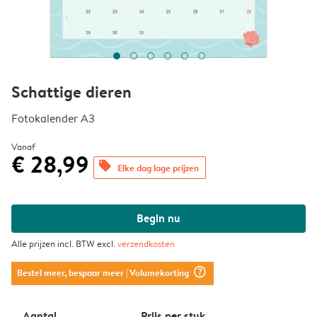
Schattige dieren
Fotokalender A3
Vanaf
€ 28,99
offers
Elke dag lage prijzen
Begin nu
Alle prijzen incl. BTW excl.
verzendkosten
question_mark_circle
Bestel meer, bespaar meer
| Volumekorting
Aantal
Prijs per stuk