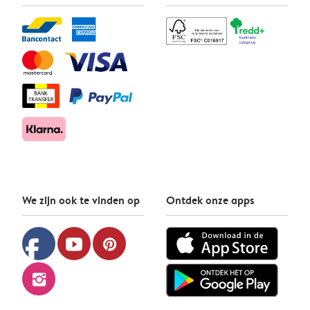
We zijn ook te vinden op
Ontdek onze apps
facebook
youtube
pinterest
instagram