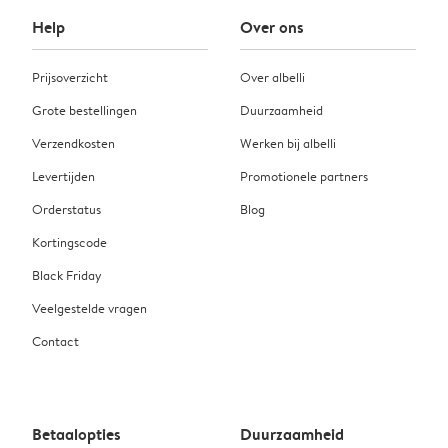
Help
Over ons
Prijsoverzicht
Over albelli
Grote bestellingen
Duurzaamheid
Verzendkosten
Werken bij albelli
Levertijden
Promotionele partners
Orderstatus
Blog
Kortingscode
Black Friday
Veelgestelde vragen
Contact
Betaalopties
Duurzaamheid