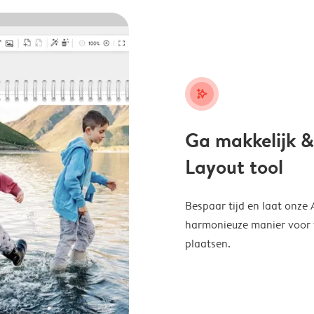
stars_plus
Ga makkelijk &
Layout tool
Bespaar tijd en laat onze
harmonieuze manier voor te
plaatsen.