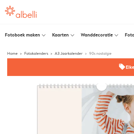
Fotoboek maken
Kaarten
Wanddecoratie
Foto
slim_arrow_down
slim_arrow_down
slim_arrow_down
Home
Fotokalenders
A3 Jaarkalender
90s nostalgie
offers
Elk