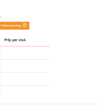
g
question_mark_circle
| Volumekorting
Prijs per stuk