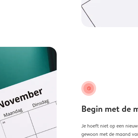
clock
Begin met de ma
Je hoeft niet op een nieu
gewoon met de maand van j