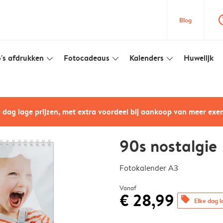
question
Blog
's afdrukken
Fotocadeaus
Kalenders
Huwelijk
slim_arrow_down
slim_arrow_down
slim_arrow_down
e dag lage prijzen, met extra voordeel bij aankoop van meer ex
90s nostalgie
Fotokalender A3
Vanaf
€ 28,99
offers
Elke dag l