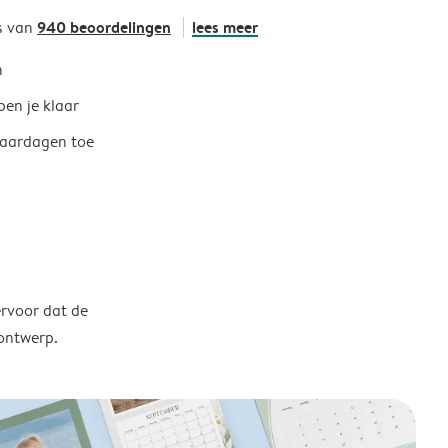
940 beoordelingen
lees meer
s van
h
ben je klaar
jaardagen toe
ervoor dat de
 ontwerp.