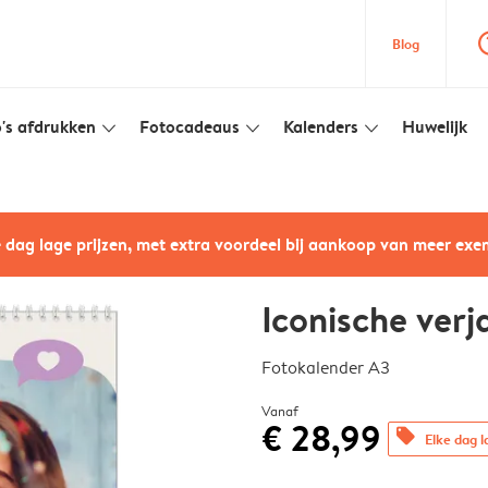
question
Blog
's afdrukken
Fotocadeaus
Kalenders
Huwelijk
slim_arrow_down
slim_arrow_down
slim_arrow_down
e dag lage prijzen, met extra voordeel bij aankoop van meer ex
Iconische ver
Fotokalender A3
Vanaf
€ 28,99
offers
Elke dag l