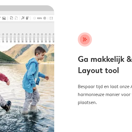
stars_plus
Ga makkelijk &
Layout tool
Bespaar tijd en laat onze
harmonieuze manier voor te
plaatsen.