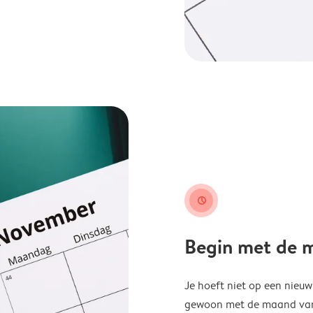
clock
Begin met de ma
Je hoeft niet op een nieu
gewoon met de maand van j