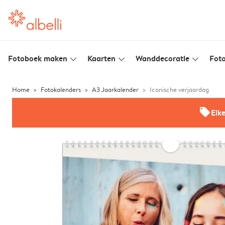
Fotoboek maken
Kaarten
Wanddecoratie
Foto
slim_arrow_down
slim_arrow_down
slim_arrow_down
Home
Fotokalenders
A3 Jaarkalender
Iconische verjaardag
offers
Elk