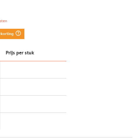
sten
question_mark_circle
ekorting
Prijs per stuk